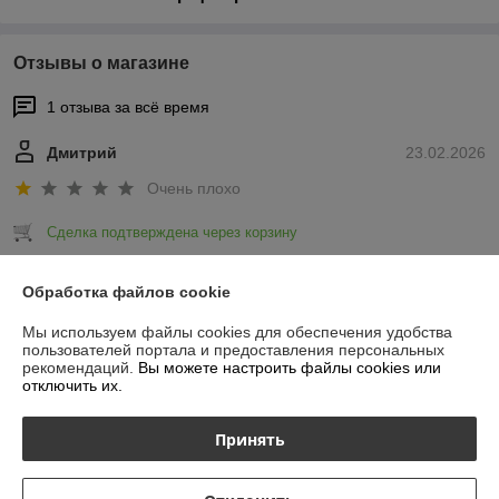
Отзывы о магазине
1 отзыва за всё время
Дмитрий
23.02.2026
Очень плохо
Сделка подтверждена через корзину
Показать все отзывы
Обработка файлов cookie
Мы используем файлы cookies для обеспечения удобства
пользователей портала и предоставления персональных
О нас
рекомендаций.
Вы можете настроить файлы cookies или
отключить их.
Контакты
Принять
Доставка и оплата