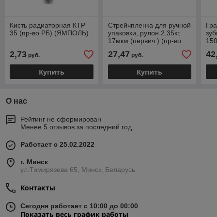
Кисть радиаторная КТР
Стрейчпленка для ручной
Гра
35 (пр-во РБ) (ЯМПОЛЬ)
упаковки, рулон 2,35кг,
зуб
17мкм (первич.) (пр-во
150
РБ) (БЕЛХИМ)
2,73
27,47
42
руб.
руб.
Купить
Купить
О нас
Рейтинг не сформирован
Менее 5 отзывов за последний год
Работает с 25.02.2022
г. Минск
ул.Тимирязева 65, Минск, Беларусь
Контакты
Сегодня работает с 10:00 до 00:00
Показать весь график работы