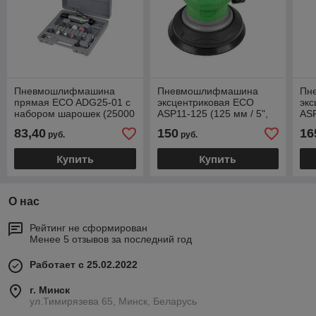
Пневмошлифмашина
Пневмошлифмашина
Пн
прямая ECO ADG25-01 с
эксцентриковая ECO
эк
набором шарошек (25000
ASP11-125 (125 мм / 5",
ASP
об/мин, 115 л/мин,
Эксцентр.: 5 мм, 10 000
Экс
83,40
150
16
руб.
руб.
Цанги:3 мм/6 мм, 10
об/мин, 180 л/мин)
об/
Купить
Купить
О нас
Рейтинг не сформирован
Менее 5 отзывов за последний год
Работает с 25.02.2022
г. Минск
ул.Тимирязева 65, Минск, Беларусь