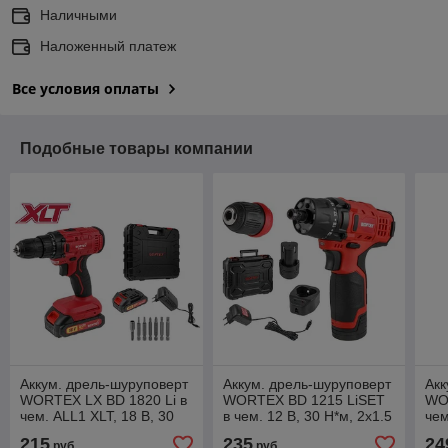
Наличными
Наложенный платеж
Все условия оплаты
Подобные товары компании
Аккум. дрель-шуруповерт
Аккум. дрель-шуруповерт
Акк
WORTEX LX BD 1820 Li в
WORTEX BD 1215 LiSET
WO
чем. ALL1 XLT, 18 В, 30
в чем. 12 В, 30 Н*м, 2х1.5
че
Н*м, 2х2 А*ч, БЗП 10 мм
А*ч, БЗП 10 мм
18 
215
235
24
руб.
руб.