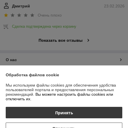
Дмитрий
23.02.2026
Очень плохо
Сделка подтверждена через корзину
Показать все отзывы
О нас
Контакты
Обработка файлов cookie
Мы используем файлы cookies для обеспечения удобства
Доставка и оплата
пользователей портала и предоставления персональных
рекомендаций.
Вы можете настроить файлы cookies или
отключить их.
График работы
Принять
Полная версия сайта
Политика обработки cookies