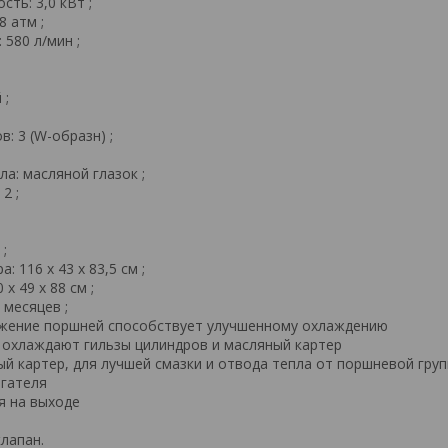
ть: 3,0 кВт ;
8 атм ;
580 л/мин ;
 ;
: 3 (W-образн) ;
а: масляной глазок ;
2 ;
 ;
 116 x 43 x 83,5 см ;
x 49 x 88 см ;
 месяцев ;
жение поршней способствует улучшенному охлаждению
 охлаждают гильзы цилиндров и масляный картер
й картер, для лучшей смазки и отвода тепла от поршневой гру
игателя
я на выходе
лапан.