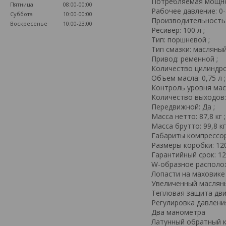
Потребляемая мощнос
Пятница
08:00-00:00
Рабочее давление: 0-
Суббота
10:00-00:00
Производительность: 
Воскресенье
10:00-23:00
Ресивер: 100 л ;
Тип: поршневой ;
Тип смазки: масляный
Привод: ременной ;
Количество цилиндров
Объем масла: 0,75 л ;
Контроль уровня масл
Количество выxодов: 
Передвижной: Да ;
Масса нетто: 87,8 кг ;
Масса брутто: 99,8 кг
Габариты компрессора:
Размеры коробки: 120 
Гарантийный срок: 12
W-образное располо
Лопасти на маховике
Увеличенный масляны
Тепловая защита дв
Регулировка давлени
Два манометра
Латунный обратный к