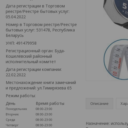
Дата регистрации в Торговом
реестре/Реестре бытовых услуг:
05.04.2022
Номер в Торговом реестре/Реестре
бытовых услуг: 531478, Республика
Беларусь
УНП: 491479958
Регистрационный орган: Буда-
Кошелёвский районный
исполнительный комитет
Дата регистрации компании:
22.02.2022
Местонахождение книги замечаний
и предложений: ул.Тимирязева 65
Режим работы:
День
Время работы
Описание
Хар
Понедельник
08:00-23:00
Вторник
08:00-23:00
Среда
08:00-23:00
Назначение: использ
Четверг
08:00-23:00