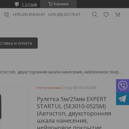
1 отзыв
Корзина
+375 (25) 919-01-01
+375 (25) 727-73-57
ставка и оплата
Рулетка 5м/25мм expert startul (se3010-0525m) (автостоп, двухсторонняя шкала нанесения, нейлоновое покрытие
Нет в наличии
Код:
SE3010-0525M
Рулетка 5м/25мм EXPERT
STARTUL (SE3010-0525M)
(Автостоп, двухсторонняя
шкала нанесения,
нейлоновое покрытие