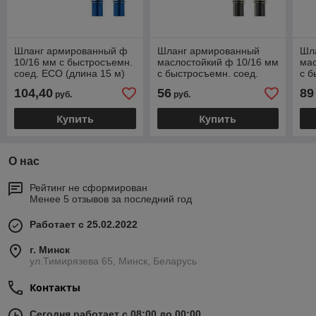
Шланг армированный ф
Шланг армированный
Шл
10/16 мм с быстросъемн.
маслостойкий ф 10/16 мм
мас
соед. ECO (длина 15 м)
с быстросъемн. соед.
с б
(толщ.стенки: 3 мм)
ECO (длина 5 м)
ECO
104,40
56
89
руб.
руб.
(толщ.стенки: 3 мм)
(то
Купить
Купить
О нас
Рейтинг не сформирован
Менее 5 отзывов за последний год
Работает с 25.02.2022
г. Минск
ул.Тимирязева 65, Минск, Беларусь
Контакты
Сегодня работает с 08:00 до 00:00