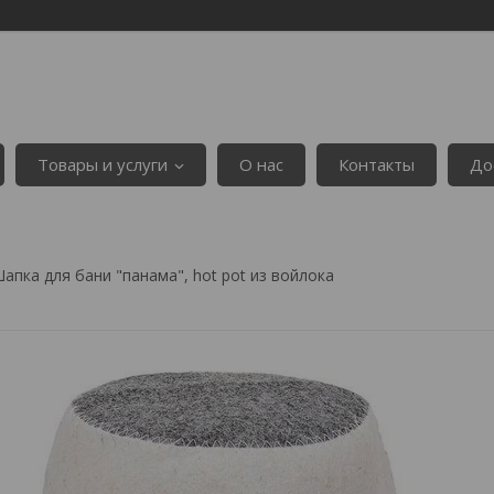
Товары и услуги
О нас
Контакты
До
апка для бани "панама", hot pot из войлока