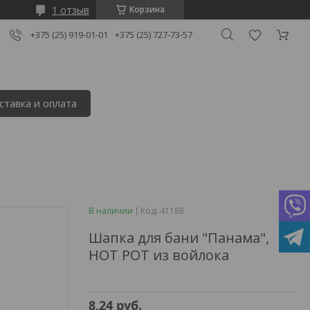
1 отзыв
Корзина
+375 (25) 919-01-01
+375 (25) 727-73-57
ставка и оплата
В наличии
Код:
41188
Шапка для бани "Панама",
HOT POT из войлока
8,24
руб.