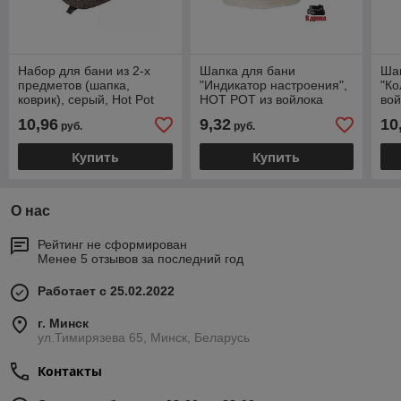
Набор для бани из 2-х
Шапка для бани
Шап
предметов (шапка,
"Индикатор настроения",
"Ко
коврик), серый, Hot Pot
HOT POT из войлока
вой
10,96
9,32
10
руб.
руб.
Купить
Купить
О нас
Рейтинг не сформирован
Менее 5 отзывов за последний год
Работает с 25.02.2022
г. Минск
ул.Тимирязева 65, Минск, Беларусь
Контакты