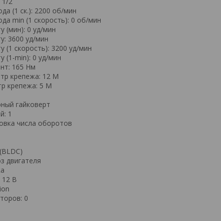
 1/2
а (1 ск.): 2200 об/мин
да min (1 скорость): 0 об/мин
у (мин): 0 уд/мин
у: 3600 уд/мин
у (1 скорость): 3200 уд/мин
 (1-min): 0 уд/мин
нт: 165 Нм
тр крепежа: 12 М
р крепежа: 5 М
рный гайковерт
й: 1
овка числа оборотов
(BLDC)
з двигателя
ка
 12 В
ion
торов: 0