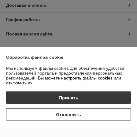
Доставка и оплата
График работы
Полная версия сайта
Политика обработки cookies
Обработка файлов cookie
Сайт создан на платформе Deal.by
Мы используем файлы cookies для обеспечения удобства
пользователей портала и предоставления персональных
рекомендаций.
Вы можете настроить файлы cookies или
отключить их.
Принять
Информация для покупателя
Индивидуальный предприниматель:
ИП Гурбанов Андрей Тахирович
Отклонить
Гомельская область, Буда-Кошелёвский район, а.г. Губичи, ул.
Гомельская д.51
Регистрационный номер ЕГР: 491479958