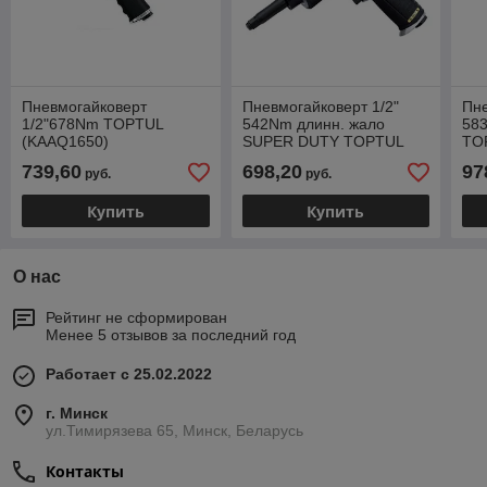
Пневмогайковерт
Пневмогайковерт 1/2"
Пне
1/2"678Nm TOPTUL
542Nm длинн. жало
58
(KAAQ1650)
SUPER DUTY TOPTUL
TO
(KAAB1640)
739,60
698,20
97
руб.
руб.
Купить
Купить
О нас
Рейтинг не сформирован
Менее 5 отзывов за последний год
Работает с 25.02.2022
г. Минск
ул.Тимирязева 65, Минск, Беларусь
Контакты