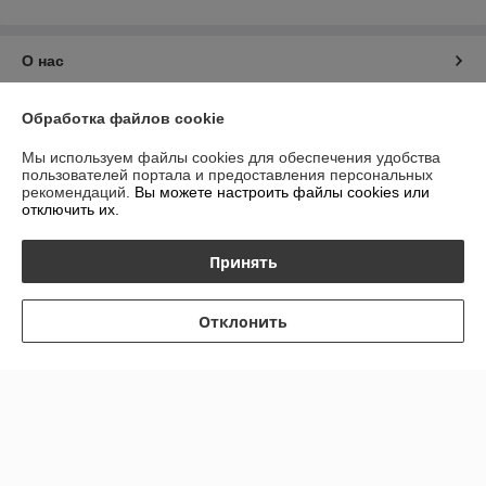
О нас
Контакты
Обработка файлов cookie
Мы используем файлы cookies для обеспечения удобства
Доставка и оплата
пользователей портала и предоставления персональных
рекомендаций.
Вы можете настроить файлы cookies или
отключить их.
График работы
Принять
Полная версия сайта
Политика обработки cookies
Отклонить
Сайт создан на платформе Deal.by