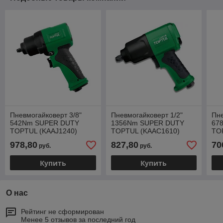
Пневмогайковерт 3/8"
Пневмогайковерт 1/2"
Пне
542Nm SUPER DUTY
1356Nm SUPER DUTY
67
TOPTUL (KAAJ1240)
TOPTUL (KAAC1610)
TO
978,80
827,80
70
руб.
руб.
Купить
Купить
О нас
Рейтинг не сформирован
Менее 5 отзывов за последний год