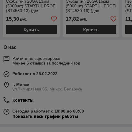
Скобы тип 20GA 13мм
Скобы тип 20GA 16мм
Гво
(5000шт) STARTUL PROFI
(5000шт) STARTUL PROFI
(5
(ST4530-13) (для
(ST4530-16) (для
(ST
пневмостеплера, сечение
пневмостеплера, сечение
пне
15,30
17,82
11
руб.
руб.
1,2х0,6мм, ширина скобы
1,2х0,6мм, ширина скобы
1,2
Купить
Купить
О нас
Рейтинг не сформирован
Менее 5 отзывов за последний год
Работает с 25.02.2022
г. Минск
ул.Тимирязева 65, Минск, Беларусь
Контакты
Сегодня работает с 10:00 до 00:00
Показать весь график работы