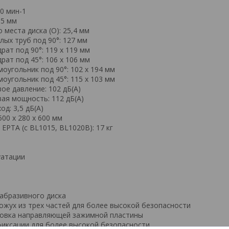
0 мин-1
55 мм
места диска (O): 25,4 мм
глых труб под 90°: 127 мм
рат под 90°: 119 x 119 мм
рат под 45°: 106 х 106 мм
моугольник под 90°: 102 х 194 мм
моугольник под 45°: 115 х 103 мм
ое давление: 102 дБ(А)
вая мощность: 112 дБ(А)
од: 3,5 дБ(А)
500 x 280 x 600 мм
 EPTA (с BL1015, BL1020B): 17 кг
уатации
абразивного диска
жух из трех частей для более высокой безопасности
ровка направляющей зажимной пластины
иксации для более высокой безопасности