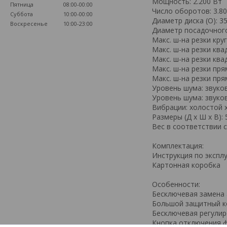
Мощность: 2.200 Вт
Пятница
08:00-00:00
Число оборотов: 3.80
Суббота
10:00-00:00
Диаметр диска (O): 3
Воскресенье
10:00-23:00
Диаметр посадочного 
Макс. ш-на резки кру
Макс. ш-на резки квад
Макс. ш-на резки квад
Макс. ш-на резки пря
Макс. ш-на резки пря
Уровень шума: звуков
Уровень шума: звуко
Вибрации: холостой х
Размеры (Д х Ш х В): 
Вес в соответствии с
Комплектация:
Инструкция по экспл
Картонная коробка
Особенности:
Бесключевая замена 
Большой защитный ко
Бесключевая регули
Кнопка отключения ф