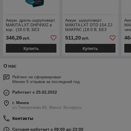
Аккум. дрель-шуруповерт
Аккум. шуруповерт
Акк
MAKITA LXT DHP490Z в
MAKITA LXT DTD 154 ZJ
MAK
кор.. (18.0 В, БЕЗ
MAKPAC (18.0 В, БЕЗ
чем
АККУМУЛЯТОРА, 2 скор.,
АККУМУЛЯТОРА, 3 скор.,
АК
346,26
511,20
46
руб.
руб.
50 Нм, шурупы до 13 мм)
175 Нм, шурупы до 13
170
мм)
мм
Купить
Купить
О нас
Рейтинг не сформирован
Менее 5 отзывов за последний год
Работает с 25.02.2022
г. Минск
ул.Тимирязева 65, Минск, Беларусь
Контакты
Сегодня работает с 08:00 до 23:00