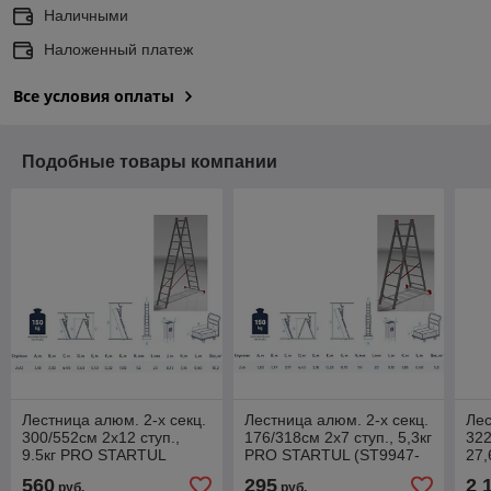
Наличными
Наложенный платеж
Все условия оплаты
Подобные товары компании
Лестница алюм. 2-х секц.
Лестница алюм. 2-х секц.
Лес
300/552см 2х12 ступ.,
176/318см 2х7 ступ., 5,3кг
322
9.5кг PRO STARTUL
PRO STARTUL (ST9947-
27,
(ST9947-12)
07)
Выс
560
295
2 
руб.
руб.
150