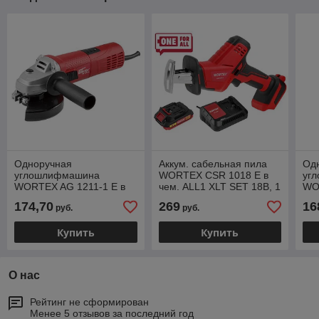
Одноручная
Аккум. сабельная пила
Од
углошлифмашина
WORTEX CSR 1018 E в
уг
WORTEX AG 1211-1 E в
чем. ALL1 XLT SET 18В, 1
WO
кор. 1100 Вт, 125 мм, 0-
акк., 2 Ач, дер. 100 мм
кор
174,70
269
16
руб.
руб.
11000 об/мин (рег. об.,
(18 В, С АКБ (2.0
550
пылезащита
об.
Купить
Купить
О нас
Рейтинг не сформирован
Менее 5 отзывов за последний год