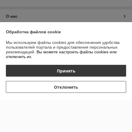
О нас
Контакты
Обработка файлов cookie
Мы используем файлы cookies для обеспечения удобства
Доставка и оплата
пользователей портала и предоставления персональных
рекомендаций.
Вы можете настроить файлы cookies или
отключить их.
График работы
Принять
Полная версия сайта
Политика обработки cookies
Отклонить
Сайт создан на платформе Deal.by