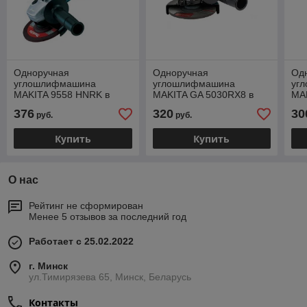
Одноручная
Одноручная
Од
углошлифмашина
углошлифмашина
уг
MAKITA 9558 HNRK в
MAKITA GA 5030RX8 в
MA
кейсе (840 Вт, диск
кор.+ 5 отрезных кругов
кор
376
320
30
руб.
руб.
125х22 мм, плавный
(720 Вт, диск 125х22 мм.,
мм.
пуск)
без регул. об.
1.2
Купить
Купить
О нас
Рейтинг не сформирован
Менее 5 отзывов за последний год
Работает с 25.02.2022
г. Минск
ул.Тимирязева 65, Минск, Беларусь
Контакты