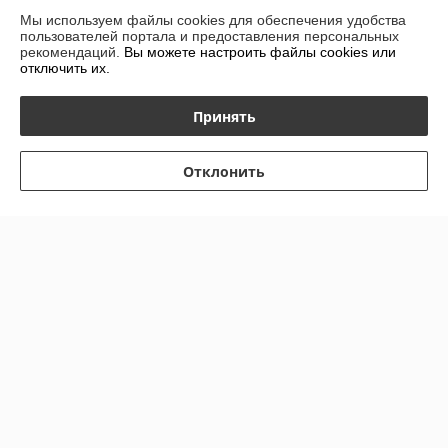
Мы используем файлы cookies для обеспечения удобства
Доставка и оплата
пользователей портала и предоставления персональных
рекомендаций.
Вы можете настроить файлы cookies или
отключить их.
График работы
Принять
Полная версия сайта
Политика обработки cookies
Отклонить
Сайт создан на платформе Deal.by
Информация для покупателя
Индивидуальный предприниматель:
ИП Гурбанов Андрей Тахирович
Гомельская область, Буда-Кошелёвский район, а.г. Губичи, ул.
Гомельская д.51
Регистрационный номер ЕГР: 491479958