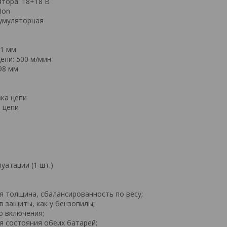
тора: 18+18 В
Ion
кумуляторная
.1 мм
епи: 500 м/мин
98 мм
ка цепи
 цепи
уатации (1 шт.)
я толщина, сбалансированность по весу;
в защиты, как у бензопилы;
о включения;
я состояния обеих батарей;