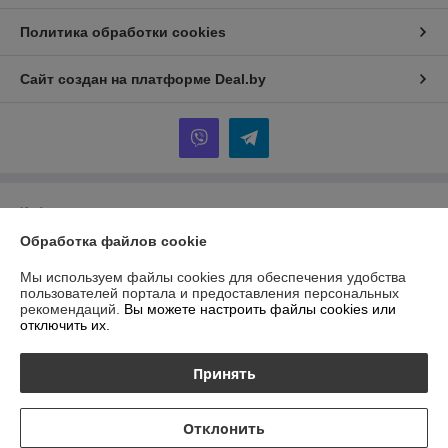
Политика обработки cookies
Сайт создан на платформе Deal.by
Информация для покупателя
Обработка файлов cookie
Индивидуальный предприниматель:
ИП Гурбанов Андрей Тахирович
Гомельская область, Буда-Кошелёвский район, а.г. Губичи, ул.
Гомельская д.51
Мы используем файлы cookies для обеспечения удобства
пользователей портала и предоставления персональных
Регистрационный номер ЕГР: 491479958
рекомендаций.
Вы можете настроить файлы cookies или
отключить их.
УНП: 491479958
Регистрационный орган: Буда-Кошелёвский районный
Принять
исполнительный комитет
Дата регистрации компании: 22.02.2022
Отклонить
Местонахождение книги жалоб и предложений: ул.Тимирязева 65