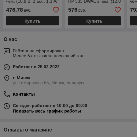
чем. (10.8 В, 2 акк., 1.3 А/
HP 333 DWAE в чем. (12.0
чем
ч Li-Ion, 2 скор., 24 Нм,
В, 2 акк., 2.0 А/ч Li-Ion, 2
ч L
476,78
576
79
руб.
руб.
шурупы до 7
скор., 30 Нм,
шур
Купить
Купить
О нас
Рейтинг не сформирован
Менее 5 отзывов за последний год
Работает с 25.02.2022
г. Минск
ул.Тимирязева 65, Минск, Беларусь
Контакты
Сегодня работает с 10:00 до 00:00
Показать весь график работы
Отзывы о магазине