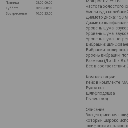
Мощность: 750 Вт
Пятница
08:00-00:00
Частота холостого ход
Суббота
10:00-00:00
Амплитуда колебаний
Воскресенье
10:00-23:00
Диаметр диска: 150 
Диаметр шлифовально
Уровень шума: звуков
Уровень шума: звуко
Уровень шума: погреш
Вибрации: шлифовани
Вибрации: полировка:
Уроень вибрации: пог
Размеры (Д х Ш х В): 
Вес в соответствии: 2
Комплектация:
Кейс в комплекте M
Рукоятка
Шлифподошва
Пылеотвод
Описание:
Эксцентриковая шлиф
который широко испо
шлифовки и полировк