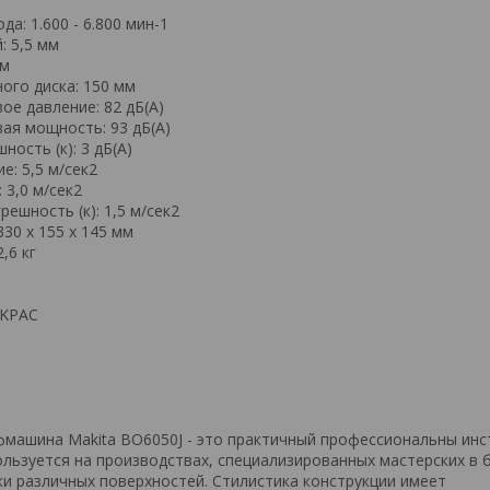
а: 1.600 - 6.800 мин-1
: 5,5 мм
мм
го диска: 150 мм
ое давление: 82 дБ(А)
вая мощность: 93 дБ(А)
ность (к): 3 дБ(А)
е: 5,5 м/сек2
 3,0 м/сек2
решность (к): 1,5 м/сек2
330 x 155 x 145 мм
,6 кг
AKPAC
машина Makita BO6050J - это практичный профессиональны инс
льзуется на производствах, специализированных мастерских в б
и различных поверхностей. Стилистика конструкции имеет