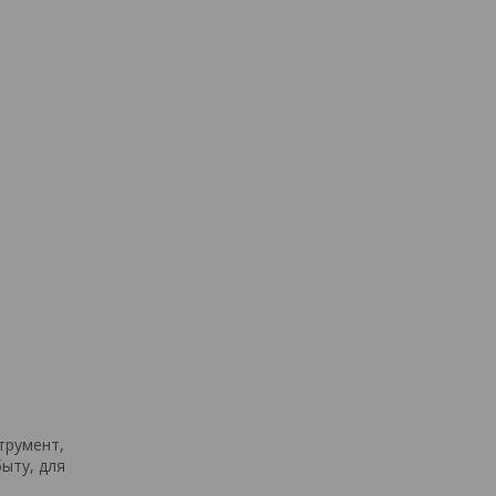
трумент,
ыту, для