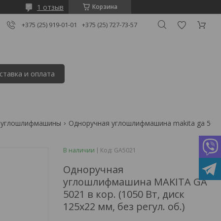
1 отзыв
Корзина
+375 (25) 919-01-01
+375 (25) 727-73-57
ставка и оплата
 углошлифмашины
В наличии
Код:
GA5021
Одноручная
углошлифмашина MAKITA GA
5021 в кор. (1050 Вт, диск
125х22 мм, без регул. об.)