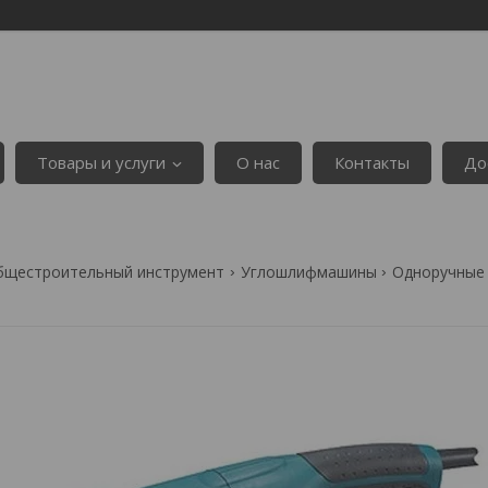
Товары и услуги
О нас
Контакты
До
бщестроительный инструмент
Углошлифмашины
Одноручные