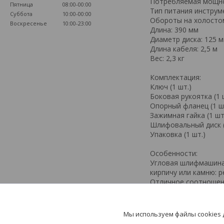
Потребляемая мощно
Пятница
08:00-00:00
Тип питания инструм
Суббота
10:00-00:00
Обороты на холостом
Воскресенье
10:00-23:00
Длина: 390 мм
Диаметр диска: 125 
Длина кабеля: 2,5 м
Вес: 2,3 кг
Комплектация:
Ключ (1 шт.)
Боковая рукоятка (1 
Опорный фланец (1 ш
Зажимная гайка (1 шт
Шлифовальный диск (
Упаковка (1 шт.)
Особенности:
Угловая шлифмашина 
кирпичу или камню: р
Отличное соотношен
Защита от пыли.
Кожух - для защиты о
Установка кожуха бе
Мы используем файлы cookies
Фиксация клавиши "П