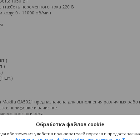
сть: 1050 Вт
ента:Сеть переменного тока 220 В
 ходу: 0 - 11000 об/мин
мм
шт.)
т.)
.)
1 шт.)
Makita GA5021 предназначена для выполнения различных работ
езке, шлифовке и зачистке.
ие мощности и веса.
Обработка файлов cookie
т искр и пыли.
з использования дополнительных приспособлений.
 для обеспечения удобства пользователей портала и предоставлени
уск" - для продолжительных работ.
Вы можете настроить файлы cookies или отключить их.