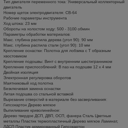
Тип двигателя переменного тока: Универсальный коллекторный
двигатель
Номер щеток электродвигателя: CB-64
Рабочие параметры инструмента
Ход штока: 23 мм
Обороты на холостом ходу: 500 - 3100 обмин
Параметры обработки материалов:
Макс. глубина распила дерева (угол 90): 90 мм
Макс. глубина распила стали (угол 90): 10 мм
Крепление оснастки: Полотна для лобзика с Т образным
хвостовиком
Крепление подошвы: Винт с внутренним шестигранником
Крепление приспособлений: В паз на подошве 12 х 4 мм
Двойная изоляция
Электронная регулировка оборотов
Маятниковый ход полотна
Безключевая замена оснастки
Литая подошва со стальной вставкой
Вырезание отверстий в материале без засверливания:
Гипсокартон Дерево мягкое
Выпиливание криволинейное:
Дерево твердое ДСП, ДВП, ОСП, фанера Сталь Цветные
металлы Пластик термопластичный Дерево мягкое Ламинат,
ЛДСП Пластик армированный Гипсокартон