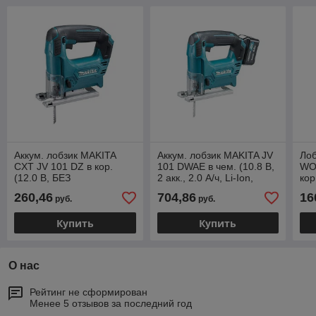
Аккум. лобзик MAKITA
Аккум. лобзик MAKITA JV
Лоб
CXT JV 101 DZ в кор.
101 DWAE в чем. (10.8 В,
WO
(12.0 В, БЕЗ
2 акк., 2.0 А/ч, Li-Ion,
кор
АККУМУЛЯТОРА, пропил
пропил до 65 мм)
мин
260,46
704,86
16
руб.
руб.
до 65 мм)
(Б
Купить
Купить
О нас
Рейтинг не сформирован
Менее 5 отзывов за последний год