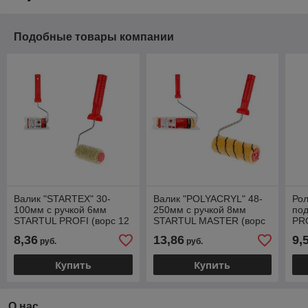
Подобные товары компании
Валик "STARTEX" 30-
Валик "POLYACRYL" 48-
Ро
100мм с ручкой 6мм
250мм с ручкой 8мм
по
STARTUL PROFI (ворс 12
STARTUL MASTER (ворс
PRO
мм, покраска стен и
12 мм, покраска стен и
пок
8,36
13,86
9,
руб.
руб.
фасадов, полиакрил
фасадов, полиакрил)
не
нитяной
Купить
Купить
О нас