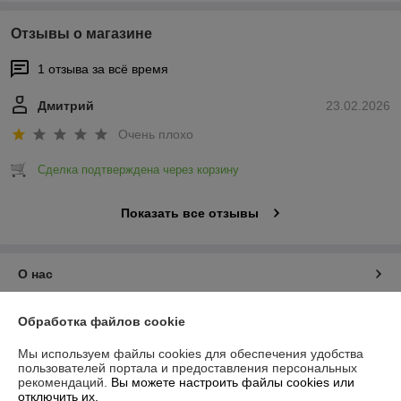
Отзывы о магазине
1 отзыва за всё время
Дмитрий
23.02.2026
Очень плохо
Сделка подтверждена через корзину
Показать все отзывы
О нас
Контакты
Обработка файлов cookie
Мы используем файлы cookies для обеспечения удобства
Доставка и оплата
пользователей портала и предоставления персональных
рекомендаций.
Вы можете настроить файлы cookies или
отключить их.
График работы