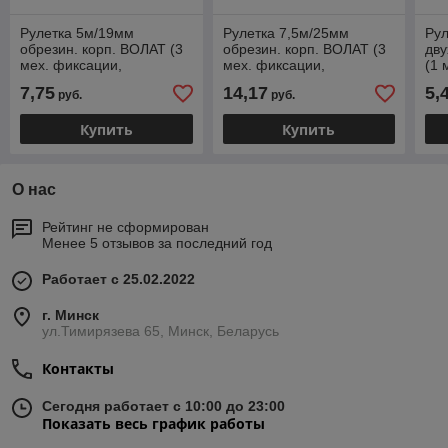
Рулетка 5м/19мм
Рулетка 7,5м/25мм
Ру
обрезин. корп. ВОЛАТ (3
обрезин. корп. ВОЛАТ (3
дву
мех. фиксации,
мех. фиксации,
(1 
ABS+TPR, 2-х стор.
ABS+TPR, 2-х стор.
AB
7,75
14,17
5,
руб.
руб.
шкала нанесения, 2-х
шкала нанесения, 2-х
кор
стор.
стор.
Купить
Купить
О нас
Рейтинг не сформирован
Менее 5 отзывов за последний год
Работает с 25.02.2022
г. Минск
ул.Тимирязева 65, Минск, Беларусь
Контакты
Сегодня работает с 10:00 до 23:00
Показать весь график работы