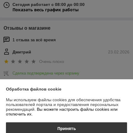
Сегодня работает с 08:00 до 00:00
Показать весь график работы
Отзывы о магазине
1 отзыва за всё время
Дмитрий
23.02.2026
Очень плохо
Сделка подтверждена через корзину
Показать все отзывы
Обработка файлов cookie
Мы используем файлы cookies для обеспечения удобства
пользователей портала и предоставления персональных
О нас
рекомендаций.
Вы можете настроить файлы cookies или
отключить их.
Контакты
Принять