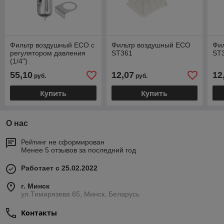
Фильтр воздушный ECO с
Фильтр воздушный ECO
Фи
регулятором давления
ST361
ST
(1/4")
55,10
12,07
12
руб.
руб.
Купить
Купить
О нас
Рейтинг не сформирован
Менее 5 отзывов за последний год
Работает с 25.02.2022
г. Минск
ул.Тимирязева 65, Минск, Беларусь
Контакты