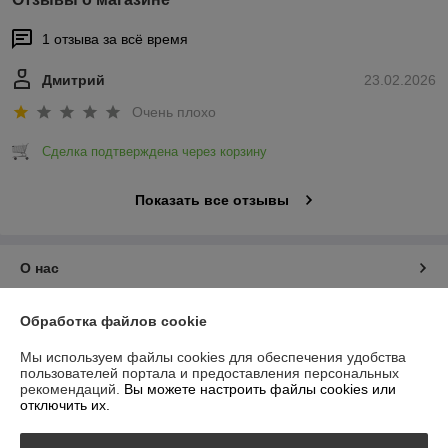
1 отзыва за всё время
Дмитрий
23.02.2026
Очень плохо
Сделка подтверждена через корзину
Показать все отзывы
О нас
Контакты
Обработка файлов cookie
Мы используем файлы cookies для обеспечения удобства
Доставка и оплата
пользователей портала и предоставления персональных
рекомендаций.
Вы можете настроить файлы cookies или
отключить их.
График работы