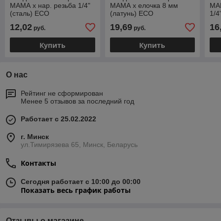
МАМА х нар. резьба 1/4"
МАМА х елочка 8 мм
МАМ
(сталь) ECO
(латунь) ECO
1/4
12,02
19,69
16
руб.
руб.
Купить
Купить
О нас
Рейтинг не сформирован
Менее 5 отзывов за последний год
Работает с 25.02.2022
г. Минск
ул.Тимирязева 65, Минск, Беларусь
Контакты
Сегодня работает с 10:00 до 00:00
Показать весь график работы
Отзывы о магазине