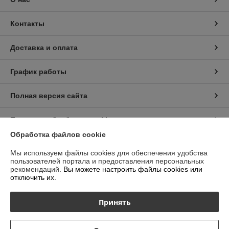
Контакты
Доставка и оплата
График работы
Полная версия сайта
Политика обработки cookies
Обработка файлов cookie
Сайт создан на платформе Deal.by
Мы используем файлы cookies для обеспечения удобства
пользователей портала и предоставления персональных
рекомендаций.
Вы можете настроить файлы cookies или
отключить их.
Принять
Информация для покупателя
Индивидуальный предприниматель:
ИП Гурбанов Андрей Тахирович