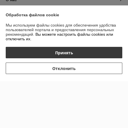
Контакты
Обработка файлов cookie
Мы используем файлы cookies для обеспечения удобства
Доставка и оплата
пользователей портала и предоставления персональных
рекомендаций.
Вы можете настроить файлы cookies или
отключить их.
График работы
Принять
Полная версия сайта
Политика обработки cookies
Отклонить
Сайт создан на платформе Deal.by
Информация для покупателя
Индивидуальный предприниматель:
ИП Гурбанов Андрей Тахирович