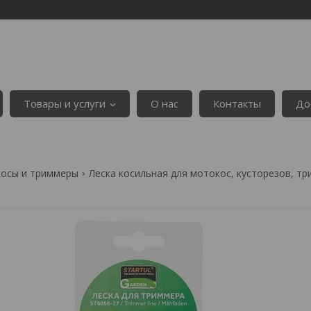
Товары и услуги
О нас
Контакты
До
осы и триммеры
Леска косильная для мотокос, кусторезов, т