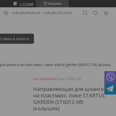
1 отзыв
Корзина
+375 (25) 919-01-01
+375 (25) 727-73-57
ставка и оплата
я шланга на пластмасс. пике startul garden (st6012-08) (колышек
Нет в наличии
Код:
ST6012-08
Направляющая для шланга
на пластмасс. пике STARTUL
GARDEN (ST6012-08)
(колышек)