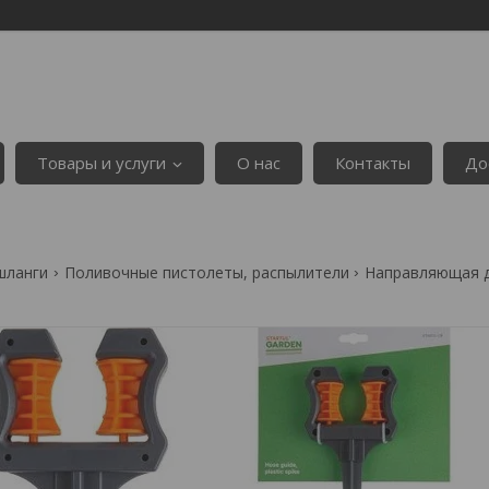
Товары и услуги
О нас
Контакты
До
шланги
Поливочные пистолеты, распылители
Направляющая дл