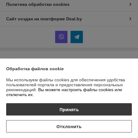
Политика обработки cookies
Сайт создан на платформе Deal.by
Информация для покупателя
Обработка файлов cookie
Индивидуальный предприниматель:
ИП Гурбанов Андрей Тахирович
Гомельская область, Буда-Кошелёвский район, а.г. Губичи, ул.
Гомельская д.51
Мы используем файлы cookies для обеспечения удобства
пользователей портала и предоставления персональных
Регистрационный номер ЕГР: 491479958
рекомендаций.
Вы можете настроить файлы cookies или
отключить их.
УНП: 491479958
Регистрационный орган: Буда-Кошелёвский районный
Принять
исполнительный комитет
Дата регистрации компании: 22.02.2022
Отклонить
Местонахождение книги жалоб и предложений: ул.Тимирязева 65