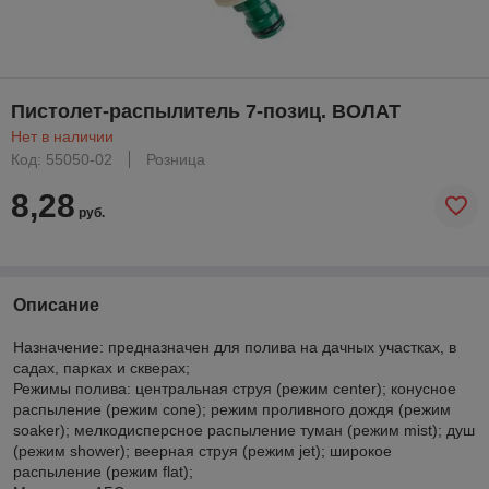
Пистолет-распылитель 7-позиц. ВОЛАТ
Нет в наличии
Код: 55050-02
Розница
8,28
руб.
Описание
Назначение: предназначен для полива на дачных участках, в
садах, парках и скверах;
Режимы полива: центральная струя (режим center); конусное
распыление (режим cone); режим проливного дождя (режим
soaker); мелкодисперсное распыление туман (режим mist); душ
(режим shower); веерная струя (режим jet); широкое
распыление (режим flat);