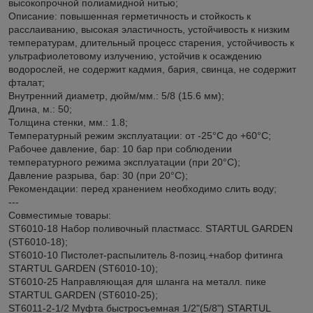
высокопрочной полиамидной нитью;
Описание: повышенная герметичность и стойкость к
расслаиванию, высокая эластичность, устойчивость к низким
температурам, длительный процесс старения, устойчивость к
ультрафиолетовому излучению, устойчив к осаждению
водорослей, не содержит кадмия, бария, свинца, не содержит
фталат;
Внутренний диаметр, дюйм/мм.: 5/8 (15.6 мм);
Длина, м.: 50;
Толщина стенки, мм.: 1.8;
Температурный режим эксплуатации: от -25°C до +60°C;
Рабочее давление, бар: 10 бар при соблюдении
температурного режима эксплуатации (при 20°C);
Давление разрыва, бар: 30 (при 20°C);
Рекомендации: перед хранением необходимо слить воду;
---
Совместимые товары:
ST6010-18 Набор поливочный пластмасс. STARTUL GARDEN
(ST6010-18);
ST6010-10 Пистолет-распылитель 8-позиц.+набор фитинга
STARTUL GARDEN (ST6010-10);
ST6010-25 Направляющая для шланга на металл. пике
STARTUL GARDEN (ST6010-25);
ST6011-2-1/2 Муфта быстросъемная 1/2"(5/8") STARTUL