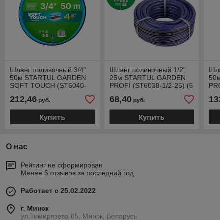
Шланг поливочный 3/4"
Шланг поливочный 1/2"
Шла
50м STARTUL GARDEN
25м STARTUL GARDEN
50
SOFT TOUCH (ST6040-
PROFI (ST6038-1/2-25) (5
PRO
3/4-50) (4 слоя)
слоев)
сло
212,46
68,40
13
руб.
руб.
Купить
Купить
О нас
Рейтинг не сформирован
Менее 5 отзывов за последний год
Работает с 25.02.2022
г. Минск
ул.Тимирязева 65, Минск, Беларусь