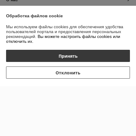
Контакты
Обработка файлов cookie
Мы используем файлы cookies для обеспечения удобства
Доставка и оплата
пользователей портала и предоставления персональных
рекомендаций.
Вы можете настроить файлы cookies или
отключить их.
График работы
Принять
Полная версия сайта
Политика обработки cookies
Отклонить
Сайт создан на платформе Deal.by
Информация для покупателя
Индивидуальный предприниматель:
ИП Гурбанов Андрей Тахирович