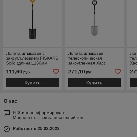
Лопата штыковая с
Лопата штыковая
Ло
закругл.лезвием FISKARS
телескопическая
тел
Solid (длина:1166мм,
закругленная Xact
Xac
ширина:180мм)
FISKARS (длина:1108-
(дл
111,60
271,10
27
руб.
руб.
1300мм, ширина:192мм)
ши
Купить
Купить
О нас
Рейтинг не сформирован
Менее 5 отзывов за последний год
Работает с 25.02.2022