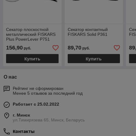
Секатор плоскостной
Секатор контактный
Сек
металлический FISKARS
FISKARS Solid P361
FIS
Plus PowerLever P751
156,90
89,70
89
руб.
руб.
Купить
Купить
О нас
Рейтинг не сформирован
Менее 5 отзывов за последний год
Работает с 25.02.2022
г. Минск
ул.Тимирязева 65, Минск, Беларусь
Контакты