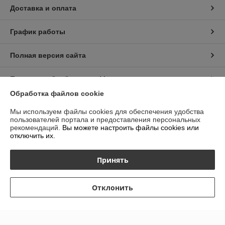
Доставка и оплата
График работы
Полная версия сайта
Политика обработки cookies
Обработка файлов cookie
Сайт создан на платформе Deal.by
Мы используем файлы cookies для обеспечения удобства
пользователей портала и предоставления персональных
рекомендаций.
Вы можете настроить файлы cookies или
отключить их.
Принять
Информация для покупателя
Индивидуальный предприниматель:
ИП Гурбанов Андрей Тахирович
Отклонить
Гомельская область, Буда-Кошелёвский район, а.г. Губичи, ул.
Гомельская д.51
Регистрационный номер ЕГР: 491479958