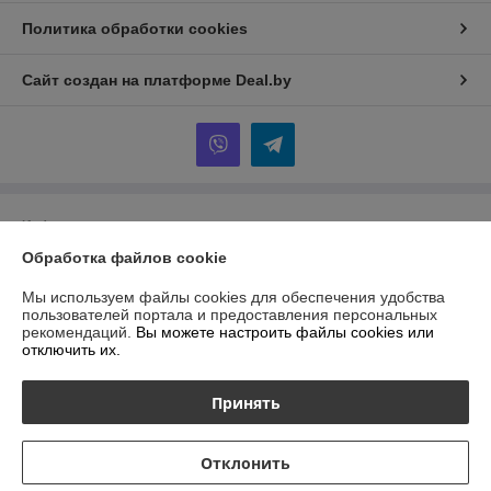
Политика обработки cookies
Сайт создан на платформе Deal.by
Информация для покупателя
Обработка файлов cookie
Индивидуальный предприниматель:
ИП Гурбанов Андрей Тахирович
Гомельская область, Буда-Кошелёвский район, а.г. Губичи, ул.
Гомельская д.51
Мы используем файлы cookies для обеспечения удобства
пользователей портала и предоставления персональных
Регистрационный номер ЕГР: 491479958
рекомендаций.
Вы можете настроить файлы cookies или
отключить их.
УНП: 491479958
Регистрационный орган: Буда-Кошелёвский районный
Принять
исполнительный комитет
Дата регистрации компании: 22.02.2022
Отклонить
Местонахождение книги жалоб и предложений: ул.Тимирязева 65